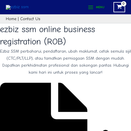
Skip
Main
MENU
to
Menu
content
Home
|
Contact Us
ezbiz ssm online business
registration (ROB)
Ezbiz SSM perbaharui, pendaftaran, ubah maklumat, cetak semula sijil
(CTC/PLT/LLP), atau tamatkan perniagaan SSM dengan mudah.
Dapatkan perkhidmatan profesional dan sokongan pantas. Hubungi
kami hari ini untuk proses yang lancar!