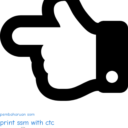
pembaharuan ssm
print ssm with ctc