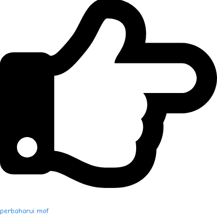
perbaharui mof