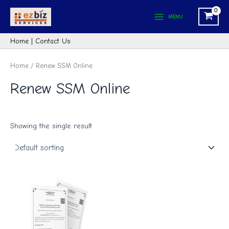
Skip
Main
to
MENU
Menu
content
Home
|
Contact Us
Home
/ Renew SSM Online
Renew SSM Online
Showing the single result