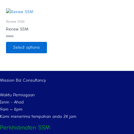
Renew SSM
Renew SSM
Rated
0
Select options
out
of
5
Mission Biz Consultancy
Waktu Perniagaan
Isnin - Ahad
9am ~ 6pm
Kami menerima tempahan anda 24 jam
Perkhidmatan SSM