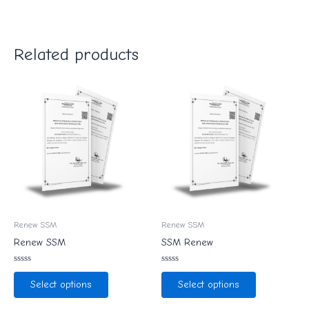
Related products
Renew SSM
Renew SSM
Renew SSM
SSM Renew
Rated
Rated
0
0
Select options
Select options
out
out
of
of
5
5