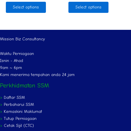
Rated
Rated
0
0
Select options
Select options
out
out
of
of
5
5
Mission Biz Consultancy
Waktu Perniagaan
Isnin - Ahad
9am ~ 6pm
Kami menerima tempahan anda 24 jam
Perkhidmatan SSM
>
Daftar SSM
>
Perbaharui SSM
>
Kemaskini Maklumat
>
Tutup Perniagaan
>
Cetak Sijil (CTC)